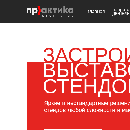
направ
главная
деятель
ЗАСТРО
ВЫСТАВ
СТЕНДО
Яркие и нестандартные решен
стендов любой сложности и м