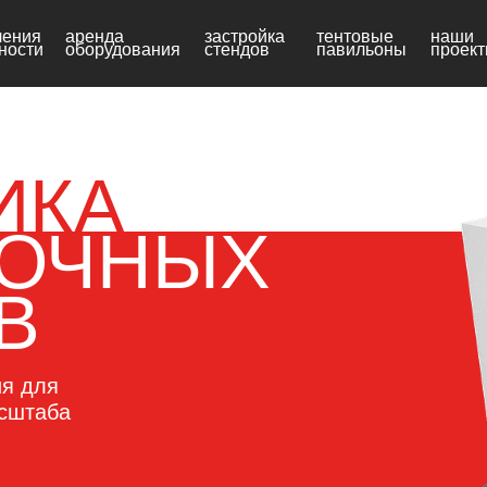
ления
аренда
застройка
тентовые
наши
ности
оборудования
стендов
павильоны
проек
ЙКА
ОЧНЫХ
В
ия для
асштаба