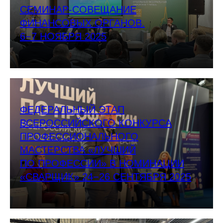
СЕМИНАР-СОВЕЩАНИЕ
ФИНАНСОВЫХ ОРГАНОВ.
6−7 НОЯБРЯ 2025
ФЕДЕРАЛЬНЫЙ ЭТАП
ВСЕРОССИЙСКОГО КОНКУРСА
ПРОФЕССИОНАЛЬНОГО
МАСТЕРСТВА «ЛУЧШИЙ
ПО ПРОФЕССИИ» В НОМИНАЦИИ
«СВАРЩИК» 24−26 СЕНТЯБРЯ 2025