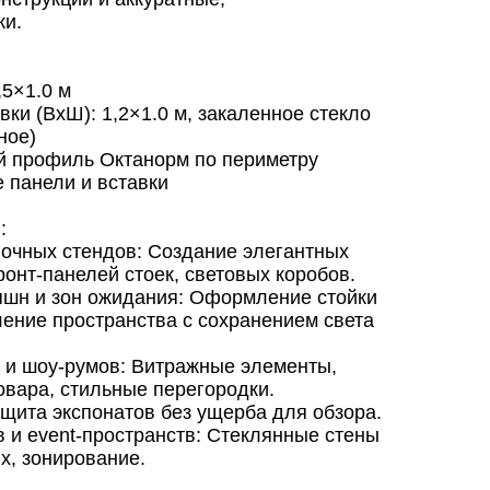
ки.
,5×1.0 м
вки (ВxШ): 1,2×1.0 м, закаленное стекло
ное)
 профиль Октанорм по периметру
 панели и вставки
:
чных стендов: Создание элегантных
ронт-панелей стоек, световых коробов.
шн и зон ожидания: Оформление стойки
ение пространства с сохранением света
 и шоу-румов: Витражные элементы,
овара, стильные перегородки.
щита экспонатов без ущерба для обзора.
и event-пространств: Стеклянные стены
х, зонирование.