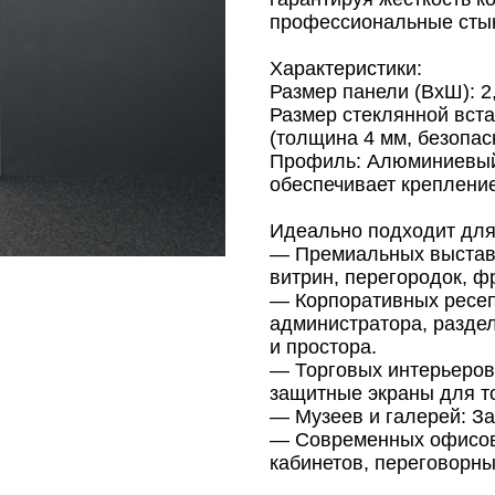
профессиональные сты
Характеристики:
Размер панели (ВxШ): 2
Размер стеклянной вста
(толщина 4 мм, безопас
Профиль: Алюминиевый
обеспечивает крепление
Идеально подходит для
— Премиальных выставо
витрин, перегородок, ф
— Корпоративных ресеп
администратора, раздел
и простора.
— Торговых интерьеров
защитные экраны для т
— Музеев и галерей: За
— Современных офисов 
кабинетов, переговорны