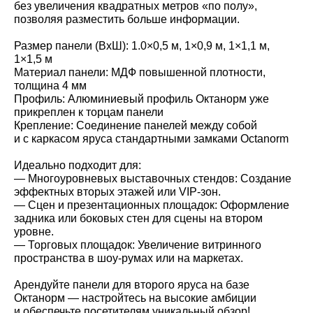
без увеличения квадратных метров «по полу»,
позволяя разместить больше информации.
Размер панели (ВxШ): 1.0×0,5 м, 1×0,9 м, 1×1,1 м,
1×1,5 м
Материал панели: МДФ повышенной плотности,
толщина 4 мм
Профиль: Алюминиевый профиль Октанорм уже
прикреплен к торцам панели
Крепление: Соединение панелей между собой
и с каркасом яруса стандартными замками Octanorm
Идеально подходит для:
— Многоуровневых выставочных стендов: Создание
эффектных вторых этажей или VIP-зон.
— Сцен и презентационных площадок: Оформление
задника или боковых стен для сцены на втором
уровне.
— Торговых площадок: Увеличение витринного
пространства в шоу-румах или на маркетах.
Арендуйте панели для второго яруса на базе
Октанорм — настройтесь на высокие амбиции
и обеспечьте посетителям уникальный обзор!